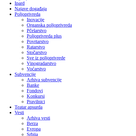
Ipard
Najave događaja
Poljoprivreda
Inovacije
Organska poljoprivreda
Pčelarstvo
Poljoprivreda plus
Povrtarstvo
Ratarstvo
Stočarstvo
Sve iz poljoprivrede
Vinogradarstvo
Voćarstvo
Subvencije
Arhiva subvencije
Banke
Fondovi
Konkursi
Pravilnici
Teatar apsurda
Vesti
Arhiva vesti
Berza
Evropa
Srbija