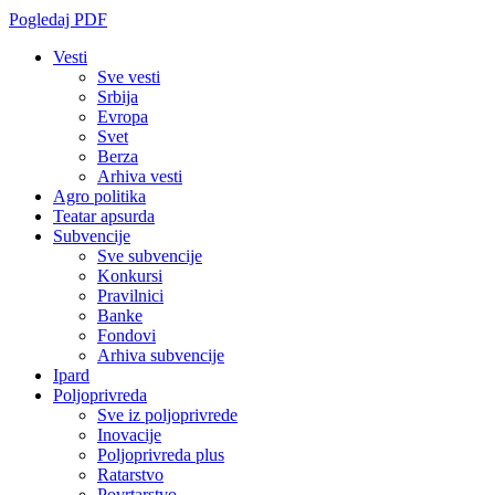
Pogledaj PDF
Vesti
Sve vesti
Srbija
Evropa
Svet
Berza
Arhiva vesti
Agro politika
Teatar apsurda
Subvencije
Sve subvencije
Konkursi
Pravilnici
Banke
Fondovi
Arhiva subvencije
Ipard
Poljoprivreda
Sve iz poljoprivrede
Inovacije
Poljoprivreda plus
Ratarstvo
Povrtarstvo