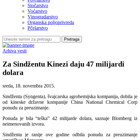
Stočarstvo
Voćarstvo
Vinogradarstvo
Organska poljoprivreda
Pčelarstvo
Arhiva vesti
Za Sindžentu Kinezi daju 47 milijardi
dolara
sreda, 18. novembra 2015.
Sindženta (Syngenta), švajcarska agrohemijska kompanija, dobila je
od kineske državne kompanije China National Chemical Corp
ponudu za preuzimanje.
Ponuda je bila “teška” 42 milijarde dolara, saznaje Blomberg iz
neimenovanih izvora.
Sindženta je ranije ove godine odbila ponudu za preuzimanje