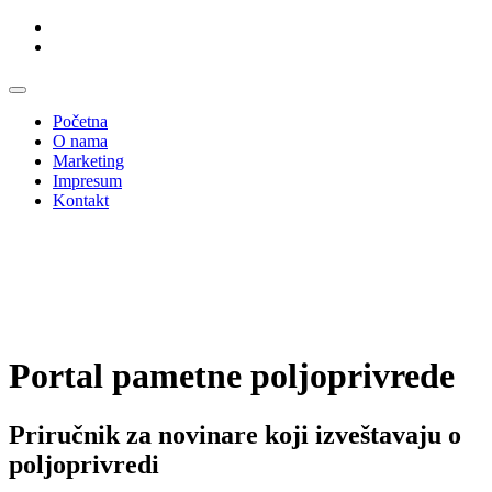
Skip
to
content
Početna
O nama
Marketing
Impresum
Kontakt
Portal
pametne poljoprivrede
Priručnik za novinare
koji izveštavaju o
poljoprivredi