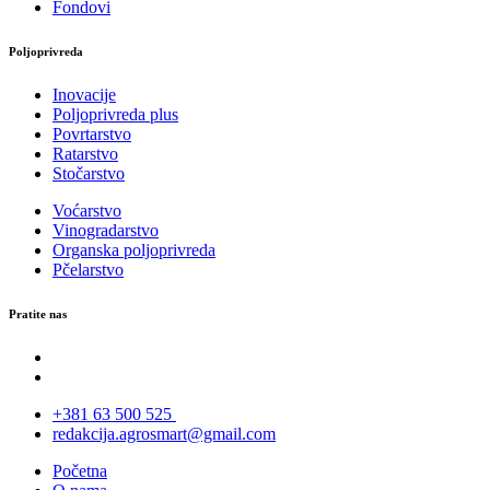
Fondovi
Poljoprivreda
Inovacije
Poljoprivreda plus
Povrtarstvo
Ratarstvo
Stočarstvo
Voćarstvo
Vinogradarstvo
Organska poljoprivreda
Pčelarstvo
Pratite nas
+381 63 500 525
redakcija.agrosmart@gmail.com
Početna