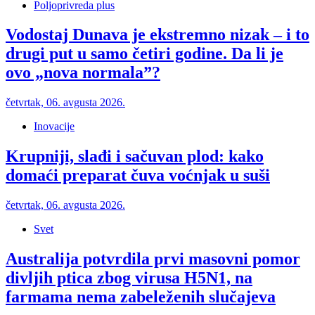
Poljoprivreda plus
Vodostaj Dunava je ekstremno nizak – i to
drugi put u samo četiri godine. Da li je
ovo „nova normala”?
četvrtak, 06. avgusta 2026.
Inovacije
Krupniji, slađi i sačuvan plod: kako
domaći preparat čuva voćnjak u suši
četvrtak, 06. avgusta 2026.
Svet
Australija potvrdila prvi masovni pomor
divljih ptica zbog virusa H5N1, na
farmama nema zabeleženih slučajeva