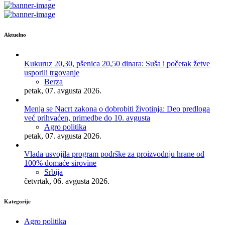
Aktuelno
Kukuruz 20,30, pšenica 20,50 dinara: Suša i početak žetve
usporili trgovanje
Berza
petak, 07. avgusta 2026.
Menja se Nacrt zakona o dobrobiti životinja: Deo predloga
već prihvaćen, primedbe do 10. avgusta
Agro politika
petak, 07. avgusta 2026.
Vlada usvojila program podrške za proizvodnju hrane od
100% domaće sirovine
Srbija
četvrtak, 06. avgusta 2026.
Kategorije
Agro politika