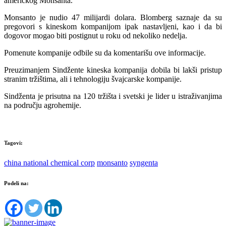
američkog Monsanta.
Monsanto je nudio 47 milijardi dolara. Blomberg saznaje da su
pregovori s kineskom kompanijom ipak nastavljeni, kao i da bi
dogovor mogao biti postignut u roku od nekoliko nedelja.
Pomenute kompanije odbile su da komentarišu ove informacije.
Preuzimanjem Sindžente kineska kompanija dobila bi lakši pristup
stranim tržištima, ali i tehnologiju švajcarske kompanije.
Sindženta je prisutna na 120 tržišta i svetski je lider u istraživanjima
na području agrohemije.
Tagovi:
china national chemical corp
monsanto
syngenta
Podeli na: