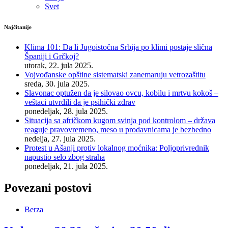
Svet
Najčitanije
Klima 101: Da li Jugoistočna Srbija po klimi postaje slična
Španiji i Grčkoj?
utorak, 22. jula 2025.
Vojvođanske opštine sistematski zanemaruju vetrozaštitu
sreda, 30. jula 2025.
Slavonac optužen da je silovao ovcu, kobilu i mrtvu kokoš –
veštaci utvrdili da je psihički zdrav
ponedeljak, 28. jula 2025.
Situacija sa afričkom kugom svinja pod kontrolom – država
reaguje pravovremeno, meso u prodavnicama je bezbedno
nedelja, 27. jula 2025.
Protest u Ašanji protiv lokalnog moćnika: Poljoprivrednik
napustio selo zbog straha
ponedeljak, 21. jula 2025.
Povezani postovi
Berza