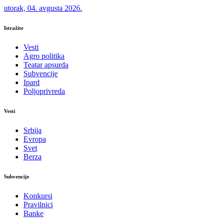
utorak, 04. avgusta 2026.
Istražite
Vesti
Agro politika
Teatar apsurda
Subvencije
Ipard
Poljoprivreda
Vesti
Srbija
Evropa
Svet
Berza
Subvencije
Konkursi
Pravilnici
Banke