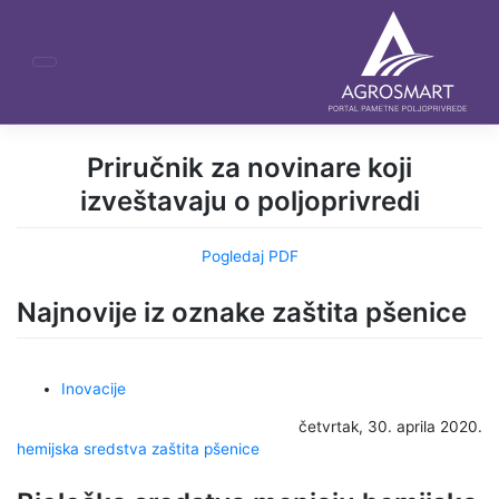
Skip
to
content
Priručnik za novinare
koji
izveštavaju o poljoprivredi
Pogledaj PDF
Najnovije iz oznake zaštita pšenice
Inovacije
četvrtak, 30. aprila 2020.
hemijska sredstva
zaštita pšenice